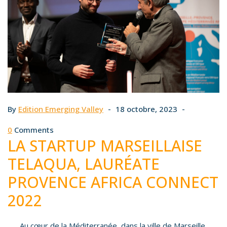
By
Edition Emerging Valley
18 octobre, 2023
0
Comments
LA STARTUP MARSEILLAISE
TELAQUA, LAURÉATE
PROVENCE AFRICA CONNECT
2022
Au cœur de la Méditerranée, dans la ville de Marseille,