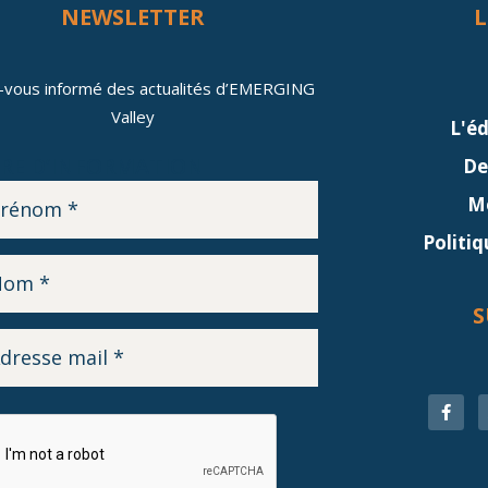
NEWSLETTER
L
-vous informé des actualités d’EMERGING
Valley
L'é
RE D’INFORMATION
De
Me
Politiq
S