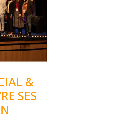
CIAL &
RE SES
ON
￼