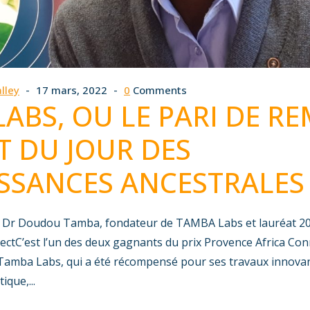
lley
17 mars, 2022
0
Comments
ABS, OU LE PARI DE R
 DU JOUR DES
SSANCES ANCESTRALES
du Dr Doudou Tamba, fondateur de TAMBA Labs et lauréat 2
ectC’est l’un des deux gagnants du prix Provence Africa Co
Tamba Labs, qui a été récompensé pour ses travaux innovan
ique,...