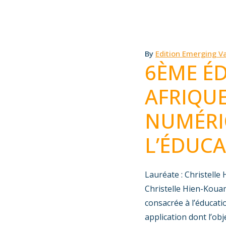
By
Edition Emerging Va
6ÈME ÉD
AFRIQUE
NUMÉRIQ
L’ÉDUCA
Lauréate : Christelle
Christelle Hien-Kouam
consacrée à l’éducati
application dont l’obj