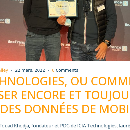
lley
22 mars, 2022
0
Comments
ECHNOLOGIES, OU COMM
ER ENCORE ET TOUJOU
DES DONNÉES DE MOBI
 Fouad Khodja, fondateur et PDG de ICIA Technologies, laur