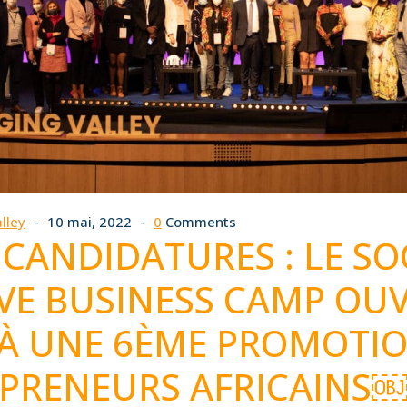
lley
10 mai, 2022
0
Comments
 CANDIDATURES : LE SO
VE BUSINESS CAMP OUV
 À UNE 6ÈME PROMOTI
EPRENEURS AFRICAINS