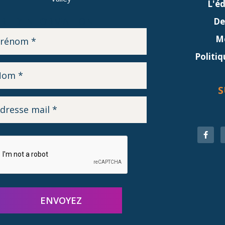
L'é
RE D’INFORMATION
De
Me
Politiq
S