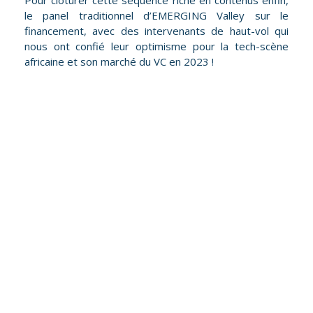
Pour clôturer cette séquence riche en contenus enfin,
le panel traditionnel d’EMERGING Valley sur le
financement, avec des intervenants de haut-vol qui
nous ont confié leur optimisme pour la tech-scène
africaine et son marché du VC en 2023 !
"Ce forum a su se réinventer et
s'adapter à sa conjoncture, c’est ce
ui
qui fait sa force, remettre l'humain
au centre des préoccupations. Cela
tient à l'intelligence de son
a
fondateur, Samir Abdelkrim."
 y
Michèle Rubirola
us
Première adjointe au Maire de Marseille
: