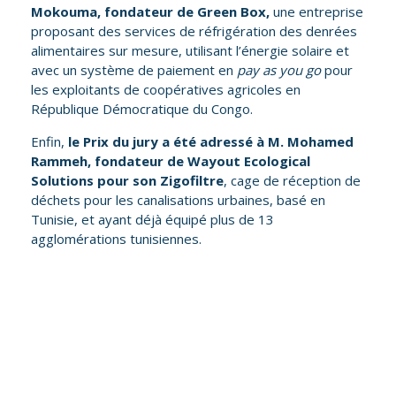
Mokouma, fondateur de
Green Box
,
une entreprise
proposant des services de réfrigération des denrées
alimentaires sur mesure, utilisant l’énergie solaire et
avec un système de paiement en
pay as you go
pour
les exploitants de coopératives agricoles en
République Démocratique du Congo.
Enfin,
le Prix du jury a été adressé à M. Mohamed
Rammeh, fondateur de
Wayout Ecological
Solutions
pour son Zigofiltre
, cage de réception de
déchets pour les canalisations urbaines, basé en
Tunisie, et ayant déjà équipé plus de 13
agglomérations tunisiennes.
é
À propos du programme Social
Business Inclusive Camp : “Je peux
dire que c'est vraiment un
d
programme à saluer car il permet