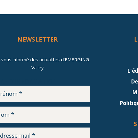
NEWSLETTER
L
-vous informé des actualités d’EMERGING
Valley
L'é
RE D’INFORMATION
De
Me
Politiq
S