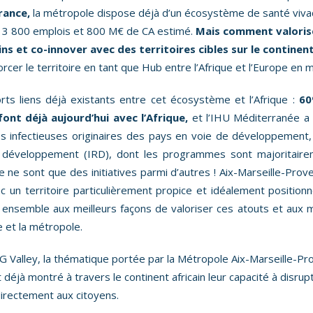
rance,
la métropole dispose déjà d’un écosystème de santé vivace
e 3 800 emplois et 800 M€ de CA estimé.
Mais comment valorise
ns et co-innover avec des territoires cibles sur le continent
forcer le territoire en tant que Hub entre l’Afrique et l’Europe en 
ts liens déjà existants entre cet écosystème et l’Afrique :
60
ont déjà aujourd’hui avec l’Afrique,
et l’IHU Méditerranée a
ies infectieuses originaires des pays en voie de développement,
le développement (IRD), dont les programmes sont majoritair
 ce ne sont que des initiatives parmi d’autres ! Aix-Marseille-Prov
 un territoire particulièrement propice et idéalement position
ont ensemble aux meilleurs façons de valoriser ces atouts et aux
e et la métropole.
NG Valley, la thématique portée par la Métropole Aix-Marseille-Pr
nt déjà montré à travers le continent africain leur capacité à disr
directement aux citoyens.