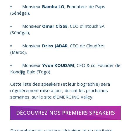
▪ Monsieur
Bamba LO
, Fondateur de Paps
(Sénégal),
▪ Monsieur
Omar CISSE
, CEO d’Intouch SA
(Sénégal),
▪ Monsieur
Driss JABAR
, CEO de Cloudfret
(Maroc),
▪ Monsieur
Yvon KOUDAM
, CEO & co-Founder de
Kondjig Bale (Togo).
Cette liste des speakers (et leur biographie) sera
régulièrement mise à jour, durant les prochaines
semaines, sur le site d’EMERGING Valley.
DÉCOUVREZ NOS PREMIERS SPEAKERS
De nombreuses
startups africaines et du territoire