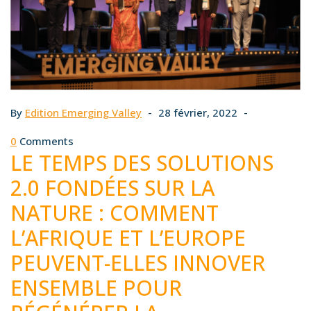
By
Edition Emerging Valley
28 février, 2022
0
Comments
LE TEMPS DES SOLUTIONS
2.0 FONDÉES SUR LA
NATURE : COMMENT
L’AFRIQUE ET L’EUROPE
PEUVENT-ELLES INNOVER
ENSEMBLE POUR