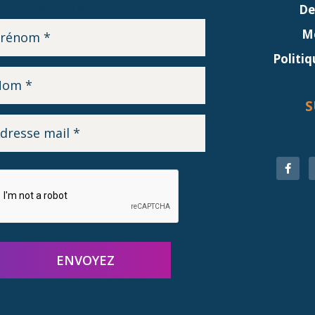
RE D’INFORMATION
De
Me
Politiq
S