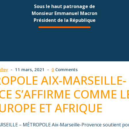
Sous le haut patronage de
Monsieur Emmanuel Macron
Président de la République
lley
11 mars, 2021
0
Comments
OPOLE AIX-MARSEILLE-
CE S’AFFIRME COMME L
UROPE ET AFRIQUE
ARSEILLE – MÉTROPOLE Aix-Marseille-Provence soutient pou