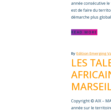
année consécutive le 
est de faire du territ
démarche plus globale
READ MORE
By
Edition Emerging Va
LES TAL
AFRICAI
MARSEIL
Copyright © AIX – M
année sur le territoi