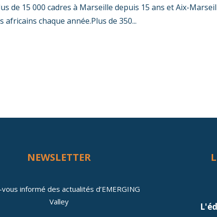
lus de 15 000 cadres à Marseille depuis 15 ans et Aix-Marsei
s africains chaque année.Plus de 350...
NEWSLETTER
L
-vous informé des actualités d’EMERGING
Valley
L'é