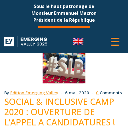
Sous le haut patronage de
Monsieur Emmanuel Macron
Président de la République
By
Edition Emerging Valley
6 mai, 2020
0
Comments
SOCIAL & INCLUSIVE CAMP
2020 : OUVERTURE DE
L’APPEL A CANDIDATURES !